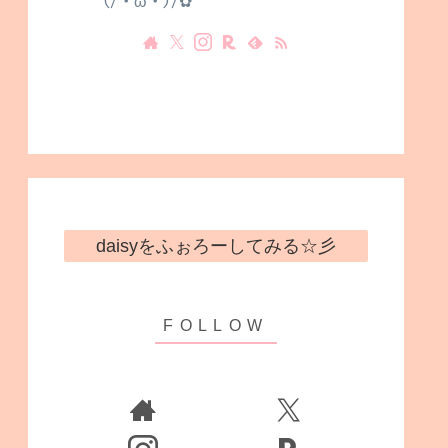
(/・ω・)/✿
daisyをふぉろーしてみる☆彡