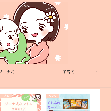
ジーナ式
子育て
ジーナ式
くもん
おうち英語