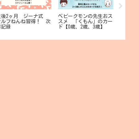
生後2ヶ月 ジーナ式
ベビークモンの先生おス
CFK(Cla
セルフねんね習得！ 次
スメ 「くもん」のカー
に通っ
男記録
ド【0歳、2歳、3歳】
めるか考
月】ブル