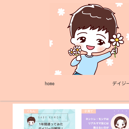
home
デイジ
くもん
子育て