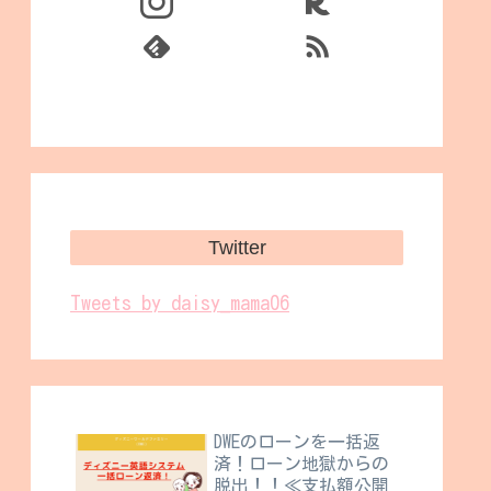
Twitter
Tweets by daisy_mama06
DWEのローンを一括返
済！ローン地獄からの
脱出！！≪支払額公開