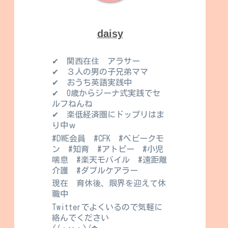
daisy
✔ 関西在住 アラサー
✔ ３人の男の子兄弟ママ
✔ おうち英語実践中
✔ 0歳からジーナ式実践でセ
ルフねんね
✔ 楽低経済圏にドップリはま
り中ｗ
#DWE会員 #CFK #ベビークモ
ン #知育 #アトピー #小児
喘息 #楽天モバイル #遠距離
介護 #ダブルケアラー
現在 育休後、限界を迎えて休
職中
Twitterでよくいるので気軽に
絡んでください