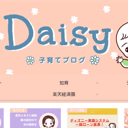
ー
知育
楽天経済圏
楽天市場
おうち英語