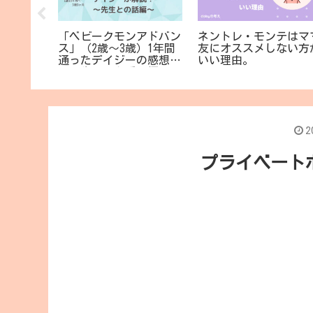
！ ジー
「ベビークモンアドバン
ネントレ・モンテはマ
ルアップ
ス」（2歳～3歳）1年間
友にオススメしない方
 セルフ
通ったデイジーの感想
いい理由。
～先生とお話し編～
【Baby Kumon】
2
プライベート