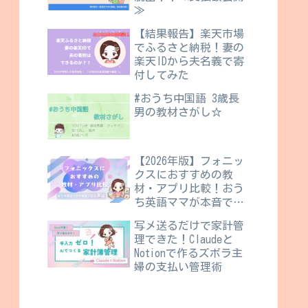
≫
【結果報告】楽天市場
でふるさと納税！妻の
楽天IDから夫名義で寄
付してみた
#おうち中国語 3歳長
男の教材さがし☆
【2026年版】フォニッ
クスにおすすめの教
材・アプリ比較！おう
ち英語ママが本音で語
る8選
写メ送るだけで家計管
理できた！Claudeと
Notionで作るズボラ主
婦の支払い管理術