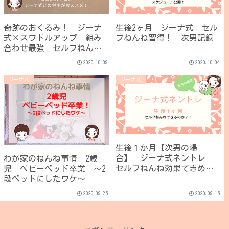
奇跡のおくるみ！ ジーナ
生後2ヶ月 ジーナ式 セル
式×スワドルアップ 組み
フねんね習得！ 次男記録
合わせ最強 セルフねんね
アイテム
2020.10.09
2020.10.04
ジーナ式
ジーナ式
生後１か月【次男の場
合】 ジーナ式ネントレ
わが家のねんね事情 2歳
セルフねんね効果てきめ
児 ベビーベッド卒業 ～2
ん！？
段ベッドにしたワケ～
2020.09.25
2020.09.15