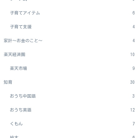
子育てアイテム
6
子育て支援
4
家計～お金のこと～
4
楽天経済圏
10
楽天市場
9
知育
30
おうち中国語
3
おうち英語
12
くもん
7
絵本
6