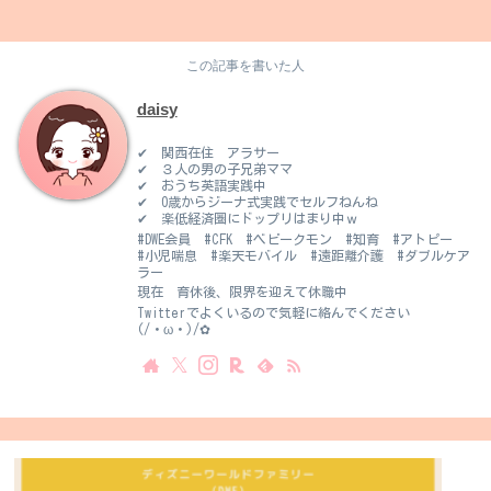
この記事を書いた人
daisy
✔ 関西在住 アラサー
✔ ３人の男の子兄弟ママ
✔ おうち英語実践中
✔ 0歳からジーナ式実践でセルフねんね
✔ 楽低経済圏にドップリはまり中ｗ
#DWE会員 #CFK #ベビークモン #知育 #アトピー
#小児喘息 #楽天モバイル #遠距離介護 #ダブルケア
ラー
現在 育休後、限界を迎えて休職中
Twitterでよくいるので気軽に絡んでください
(/・ω・)/✿