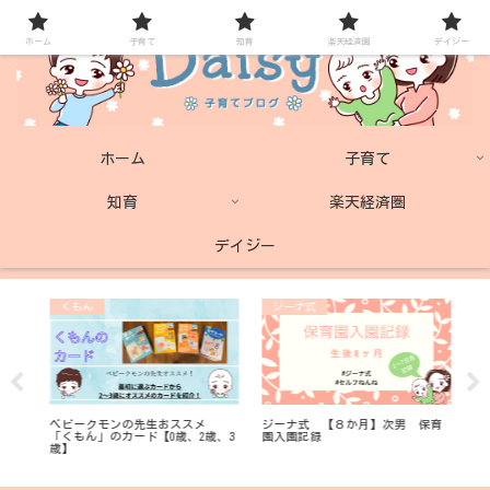
ホーム
子育て
知育
楽天経済圏
デイジー
ホーム
子育て
知育
楽天経済圏
デイジー
くもん
ジーナ式
子
と
ベビークモンの先生おススメ
ジーナ式 【８か月】次男 保育
奇
寄
「くもん」のカード【0歳、2歳、3
園入園記録
ワ
歳】
セ