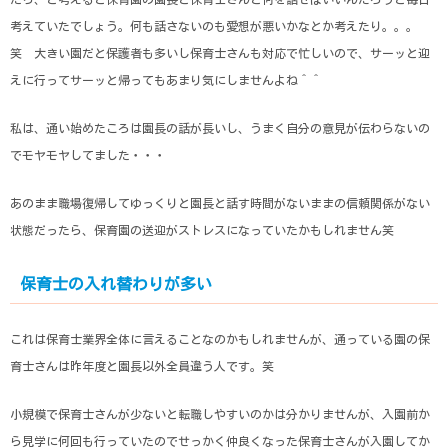
考えていたでしょう。何も話さないのも愛想が悪いかなとか考えたり。。。
笑 大きい園だと保護者も多いし保育士さんも対応で忙しいので、サーッと迎
えに行ってサーッと帰ってもあまり気にしませんよね＾＾
私は、通い始めたころは園長の話が長いし、うまく自分の意見が伝わらないの
でモヤモヤしてました・・・
あのまま職場復帰してゆっくりと園長と話す時間がないままの信頼関係がない
状態だったら、保育園の送迎がストレスになっていたかもしれません笑
保育士の入れ替わりが多い
これは保育士業界全体に言えることなのかもしれませんが、通っている園の保
育士さんは昨年度と園長以外全員違う人です。笑
小規模で保育士さんが少ないと転職しやすいのかは分かりませんが、入園前か
ら見学に何回も行っていたのでせっかく仲良くなった保育士さんが入園してか