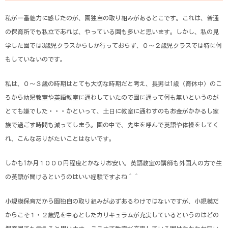
私が一番魅力に感じたのが、園独自の取り組みがあるとこです。これは、普通
の保育所でも私立であれば、やっている園も多いと思います。しかし、私の見
学した園では3歳児クラスからしか行っておらず、０～２歳児クラスでは特に何
もしていないのです。
私は、０～３歳の時期はとても大切な時期だと考え、長男は1歳（育休中）のこ
ろから幼児教室や英語教室に通わしていたので園に通って何も無いというのが
とても嫌でした・・・かといって、土日に教室に通わすのもお金がかかるし家
族で過ごす時間も減ってしまう。園の中で、先生を呼んで英語や体操をしてく
れ、こんなありがたいことはないです。
しかも1か月１０００円程度とかなりお安い。英語教室の講師も外国人の方で生
の英語が聞けるというのはいい経験ですよね＾＾
小規模保育だから園独自の取り組みが必ずあるわけではないですが、小規模だ
からこそ１・２歳児を中心としたカリキュラムが充実しているというのはどの