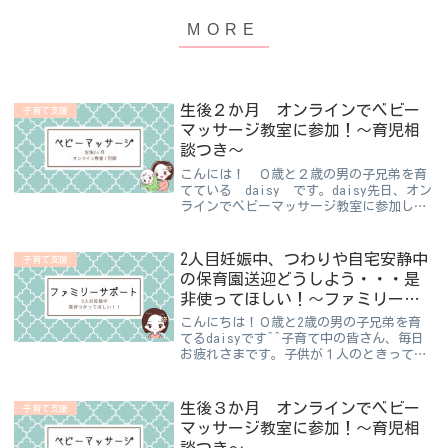
生後２か月 オンラインでベビー
子育て支援
マッサージ教室に参加！～育児相
談つき～
こんには！ ０歳と２歳の男の子兄弟を育
てている daisy です。daisy先日、オン
ラインでベビーマッサージ教室に参加しま
した！ベビーマッサージよく聞くと思いま
すが実際に参加したことある人は少ないん
じゃないでしょうか。だって、YouTub...
2人目妊娠中、つわりや自宅安静中
子育て支援
の保育園送迎どうしよう・・・是
非使ってほしい！～ファミリーサ
ポート～
こんにちは！０歳と2歳の男の子兄弟を育
てるdaisyです^^子育て中の皆さん、毎日
お疲れさまです。子供が１人のときって、
なんとか出来ることが多いですが２人目妊
娠すると大変じゃないですか・・・？つわ
りや切迫、自宅安静指示・・・でも上の子
生後３か月 オンラインでベビー
子育て支援
のお世...
マッサージ教室に参加！～育児相
談つき～