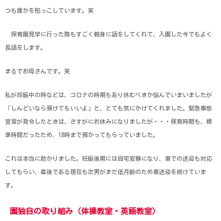
つも誰かを抱っこしています。笑
保育園見学に行った際もすごく親身に話をしてくれて、入園した今でもよく
長話をします。
まるでお母さんです。笑
私が妊娠中の時などは、コロナの時期もあり休むべきか悩んでいまいましたが
「しんどいなら預けてもいいよ」と、とても気にかけてくれました。緊急事態
宣言が発令したときは、さすがにお休みになりましたが・・・保育時間も、標
準時間だったため、18時まで預かってもらっていました。
これは本当に助かりました。妊娠後期には自宅安静になり、車での送迎も対応
してもらい、産後である現在も次男がまだ低月齢のため車送迎を続けていま
す。
園独自の取り組み（体操教室・英語教室）