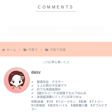
コメントを書き込む
ホーム
子育て
子育て支援
この記事を書いた人
daisy
✔ 関西在住 アラサー
✔ ３人の男の子兄弟ママ
✔ おうち英語実践中
✔ 0歳からジーナ式実践でセルフねんね
✔ 楽低経済圏にドップリはまり中ｗ
#DWE会員 #CFK #ベビークモン #知育 #アトピー
#小児喘息 #楽天モバイル #遠距離介護 #ダブルケア
ラー