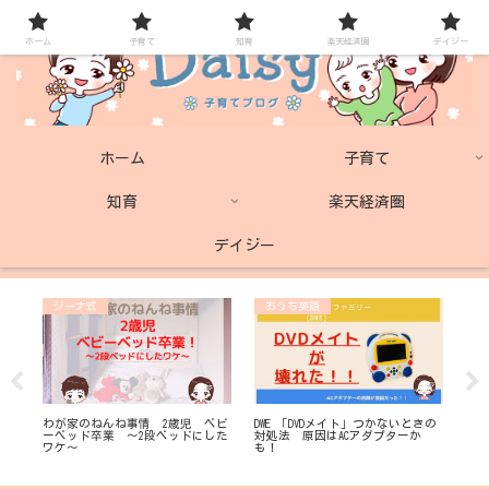
ホーム
子育て
知育
楽天経済圏
デイジー
ホーム
子育て
知育
楽天経済圏
デイジー
ジーナ式
おうち英語
子
わが家のねんね事情 2歳児 ベビ
DWE 「DVDメイト」つかないときの
ネ
ーベッド卒業 ～2段ベッドにした
対処法 原因はACアダプターか
ス
ワケ～
も！