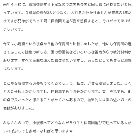
来年４月には、職場復帰する予定なので次男も長男と同じ園に通わせたいと思
っています。０歳児の枠が3人と少なく、入れるか分かりませんが来年の1年だ
けですが兄弟がそろって同じ保育園で遊ぶ姿を想像すると、それだけでほほえ
ましいです。
今回は小規模という視点から他の保育園と比較しましたが、他にも保育園の近
さであったり建物の新しさ、園の雰囲気などいろいろな視点からの検討材料が
あります。すべてを兼ね備えた園は少ないですし、あったとしてもきっと激戦
になります。
どこかを妥協する必要もでてくるでしょう。私は、近さを妥協しました。歩く
と３０分以上かかりますし、自転車でも１５分かかります。笑 それでも、他
の点で良かったと思えることがたくさんあるので、結果的には園の近さ以上の
価値がありました。
みなさんの中で、小規模ってどうなんだろう？と保育園選びで迷っている人が
いれば少しでも参考になればと思います★