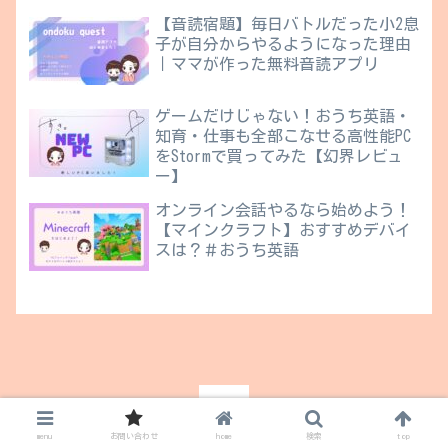
【音読宿題】毎日バトルだった小2息
子が自分からやるようになった理由
｜ママが作った無料音読アプリ
ゲームだけじゃない！おうち英語・
知育・仕事も全部こなせる高性能PC
をStormで買ってみた【幻界レビュ
ー】
オンライン会話やるなら始めよう！
【マインクラフト】おすすめデバイ
スは？＃おうち英語
menu
お問い合わせ
home
検索
top