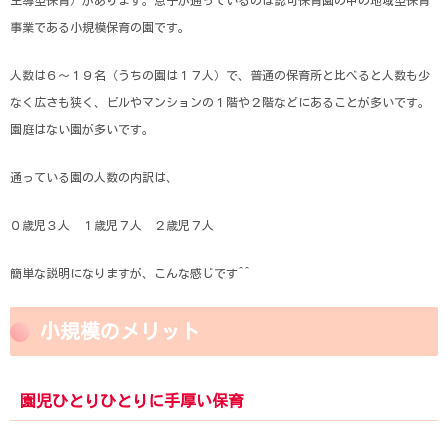
主導型保育）があります。息子が通っているのは認可保育園の中の地域型保育
事業である小規模保育の園です。
人数は６～１９名（うちの園は１７人）で、普通の保育所と比べると人数も少
なく広さも狭く、ビルやマンションの１階や２階などにあることが多いです。
園庭はない園が多いです。
通っている園の人数の内訳は、
０歳児３人 １歳児７人 ２歳児７人
簡単な説明になりますが、こんな感じです^^
小規模のメリット
園児ひとりひとりに手厚い保育