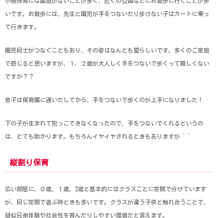
小規保育には園庭がないことが多く、近くの公園などにお散歩に行くことが多
いです。お散歩には、先生と園児が手をつないだり歩けない子はカートに乗っ
て行きます。
園児同士がつなぐこともあり、その姿はなんとも愛らしいです。多くのご家庭
で感じると思いますが、１，２歳が大人しく手をつないで歩くって難しくない
ですか？？
息子は保育園に通いだしてから、手をつないで歩くのが上手になりました！
下の子が生まれて抱っこできなくなったので、手をつないでくれるというの
は、とても助かります。もちろんイヤイヤされるときもありますが＾＾
縦割り保育
広い部屋に、０歳、１歳、2歳と基本的にはクラスごとに空間で分けています
が、同じ空間で遊ぶ時ときも多いです。クラスが違う子供と触れ合うことで、
疑似兄弟体験や社会性を育んだりしやすい環境だと言えます。