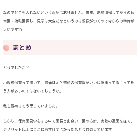
なのでどこも入れないという心配はありません。来年、職場復帰してからの保
育園・幼稚園探し、見学は大変だなというのは想像がつくので今からの準備が
大切ですね。
まとめ
どうでしたか？^^
小規模保育って聞いて、普通はえ？普通の保育園がいいに決まってる！って思
う人が多いのではないでしょうか。
私も最初はそう思っていました。
しかし、保育園見学をする中で園長と出会い、園の方針、実際の通園を経て、
デメリット以上にここにあずけてよかったなと今は感じています。