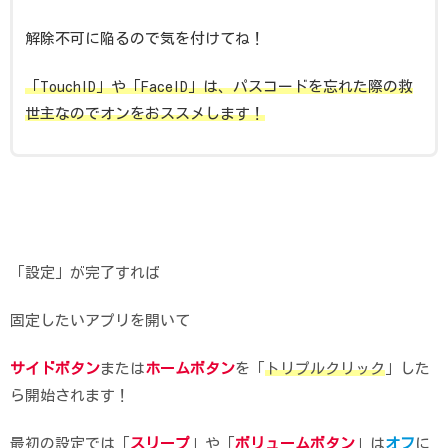
解除不可に陥るので気を付けてね！
「TouchID」や「FaceID」は、パスコードを忘れた際の救
世主なのでオンをおススメします！
「設定」が完了すれば
固定したいアプリを開いて
サイドボタン
または
ホームボタン
を「
トリプルクリック
」した
ら開始されます！
最初の設定では「
スリープ
」や「
ボリュームボタン
」は
オフ
に