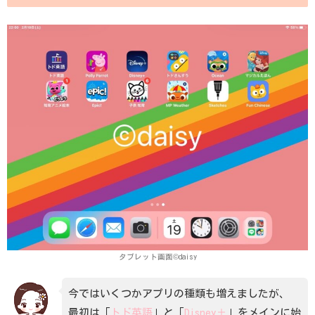
タブレット画面©daisy
今ではいくつかアプリの種類も増えましたが、
最初は「
トド英語
」と「
Disney＋
」をメインに始