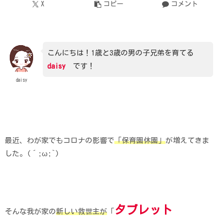
X
コピー
コメント
こんにちは！1歳と3歳の男の子兄弟を育てる
daisy
です！
daisy
最近、わが家でもコロナの影響で
「保育園休園」
が増えてきま
した。(´;ω;`)
タブレット
そんな我が家の
新しい救世主が
「