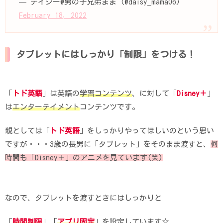
— デイジー@男の子兄弟まま (@daisy_mama06)
February 18, 2022
タブレットにはしっかり「制限」をつける！
「
トド英語
」は英語の
学習コンテンツ
、に対して「
Disney＋
」
は
エンターテイメント
コンテンツです。
親としては「
トド英語
」をしっかりやってほしいのという思い
ですが・・・3歳の長男に「タブレット」をそのまま渡すと、
何
時間も「Disney＋」のアニメを見ています(笑)
なので、タブレットを渡すときにはしっかりと
「
時間制限
」「
アプリ固定
」を設定しています☆