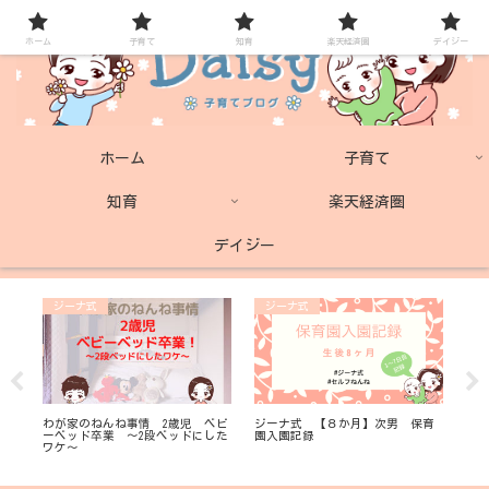
ホーム
子育て
知育
楽天経済圏
デイジー
ホーム
子育て
知育
楽天経済圏
デイジー
ジーナ式
ジーナ式
子
ス
わが家のねんね事情 2歳児 ベビ
ジーナ式 【８か月】次男 保育
ネ
強
ーベッド卒業 ～2段ベッドにした
園入園記録
ス
ワケ～