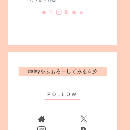
(/・ω・)/✿
daisyをふぉろーしてみる☆彡