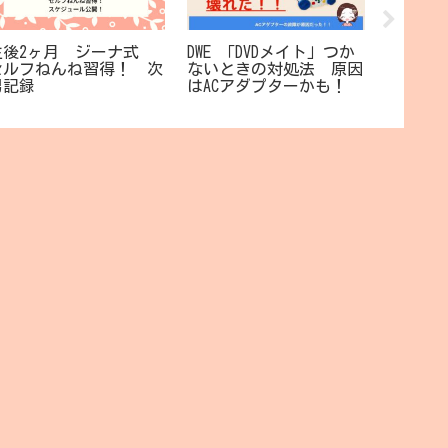
生後2ヶ月 ジーナ式
DWE 「DVDメイト」つか
DWEの
セルフねんね習得！ 次
ないときの対処法 原因
済！ロ
男記録
はACアダプターかも！
出！！