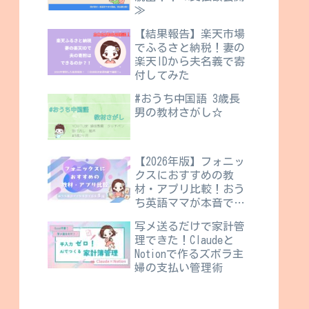
≫
【結果報告】楽天市場
でふるさと納税！妻の
楽天IDから夫名義で寄
付してみた
#おうち中国語 3歳長
男の教材さがし☆
【2026年版】フォニッ
クスにおすすめの教
材・アプリ比較！おう
ち英語ママが本音で語
る8選
写メ送るだけで家計管
理できた！Claudeと
Notionで作るズボラ主
婦の支払い管理術