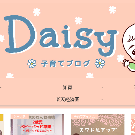
ー
知育
楽天経済圏
ジーナ式
子育てアイテム