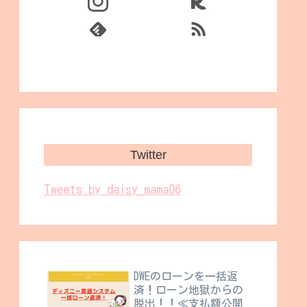
Twitter
Tweets by daisy_mama06
DWEのローンを一括返
済！ローン地獄からの
脱出！！≪支払額公開